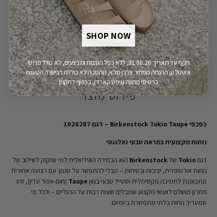
משלוח חינם
יבואן רשמי
SHOP NOW
מעל 149.9 ש"ח
תקף עד תאריך 31.08.26, ללא כפל הטבות ומבצעים, לא כולל פריטי
אאוטלט, ההנחה ממחיר צרכן מלא, ההטבה לא כוללת רכישת/ הטענת
כרטיסי מתנה (גיפט קארד), בכפוף לתקנון
פירוט מוצר
כפכפי Birkenstock Tokio Taupe – דגם 1028287
נוחות מקצועית במראה טבעי ואלגנטי
דגם
Tokio
של
Birkenstock
הוא הבחירה האידיאלית למי שזקוק לשילוב של
נוחות אורטופדית, יציבות ובטיחות – מבלי להתפשר על סגנון. עם רצועה אחורית
מתכווננת לתמיכה מקסימלית וסטייל טבעי בגוון
Taupe
(חום-אפור עדין), זהו
פתרון מושלם לאנשי מקצוע שמבלים שעות רבות על הרגליים – ולכל מי
שמעריך נוחות בלתי מתפשרת ביומיום.