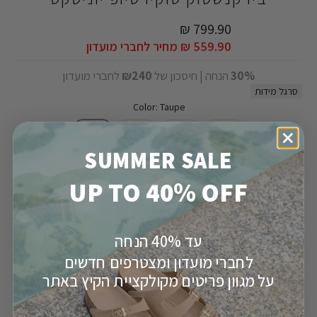
799.90 ₪
559.90 ₪
מחיר לחברי מועדון
30%
הנחה | חיסכון של
₪240
לחברי מועדון
סרגל מידות
Color: Taupe
SUMMER SALE
UP TO 40% OFF
מידה
46
45
44
43
42
41
40
עד 40% הנחה
מק"ט:
180005448
לחברי מועדון ומצטרפים חדשים
על מגוון פריטים מקולקציית הקיץ באתר
הוספה לסל