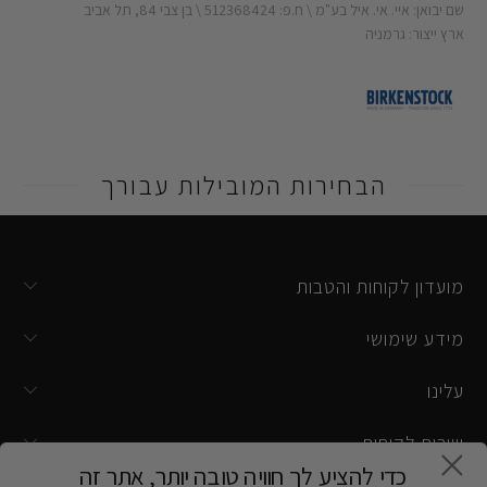
שם יבואן: איי. אי. איל בע"מ \ ח.פ: 512368424 \ בן צבי 84, תל אביב
ארץ ייצור: גרמניה
הבחירות המובילות עבורך
מועדון לקוחות והטבות
מידע שימושי
עלינו
שירות לקוחות
כדי להציע לך חוויה טובה יותר, אתר זה