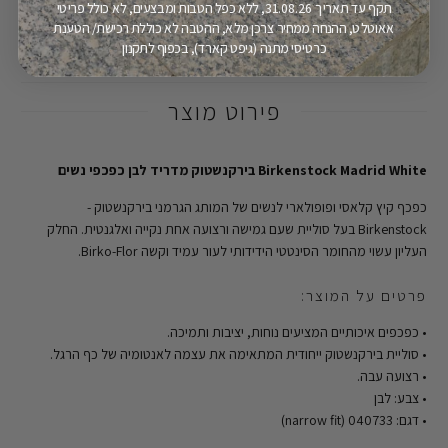
מעל 149.9 ש"ח
תקף עד תאריך 31.08.26, ללא כפל הטבות ומבצעים, לא כולל פריטי
אאוטלט, ההנחה ממחיר צרכן מלא, ההטבה לא כוללת רכישת/ הטענת
כרטיסי מתנה (גיפט קארד), בכפוף לתקנון
פירוט מוצר
Birkenstock Madrid White בירקנשטוק מדריד לבן כפכפי נשים
כפכף קיץ קלאסי ופופולארי לנשים של המותג הגרמני בירקנשטוק -
Birkenstock בעל סוליית שעם גמישה ורצועה אחת נקייה ואלגנטית. החלק
העליון עשוי מהחומר הסינטטי הידידותי לעור עמיד וקשה Birko-Flor.
פרטים על המוצר:
• כפכפים איכותיים המציעים נוחות, יציבות ותמיכה.
• סוליית בירקנשטוק ייחודית המתאימה את עצמה לאנטומיה של כף הרגל.
• רצועה עבה.
• צבע: לבן
• דגם: 040733 (narrow fit)