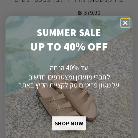
379.90 ₪
360.90 ₪
מחיר לחברי מועדון
SUMMER SALE
5%
הנחה | חיסכון של
₪19
לחברי מועדון
סרגל מידות
UP TO 40% OFF
מידה
41
40
39
38
37
36
35
עד 40% הנחה
לחברי מועדון ומצטרפים חדשים
על מגוון פריטים מקולקציית הקיץ באתר
מק"ט:
180000636
הוספה לסל
SHOP NOW
משלוח חינם
יבואן רשמי