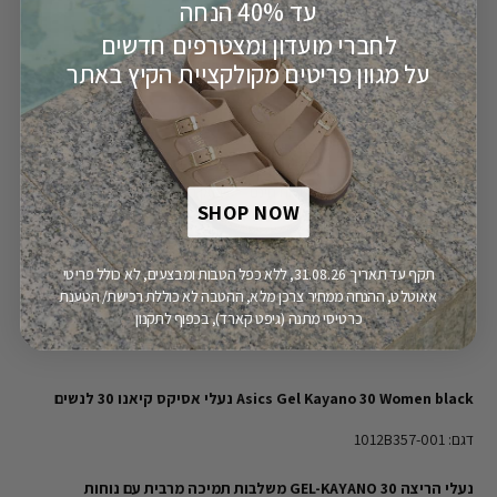
עד 40% הנחה
מק"ט:
110007348
לחברי מועדון ומצטרפים חדשים
על מגוון פריטים מקולקציית הקיץ באתר
הוספה לסל
משלוח חינם
יבואן רשמי
SHOP NOW
מעל 149.9 ש"ח
תקף עד תאריך 31.08.26, ללא כפל הטבות ומבצעים, לא כולל פריטי
אאוטלט, ההנחה ממחיר צרכן מלא, ההטבה לא כוללת רכישת/ הטענת
כרטיסי מתנה (גיפט קארד), בכפוף לתקנון
פירוט מוצר
Asics Gel Kayano 30 Women black נעלי אסיקס קיאנו 30 לנשים
דגם: 1012B357-001
נעלי הריצה GEL-KAYANO 30 משלבות תמיכה מרבית עם נוחות