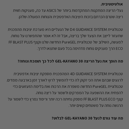
אולטימטיבית.
נעלי הריצה המתקנות המתקדמות ביותר של ASICS עד כה, מעניקות חווית
ריצה שטרם הכרתם בזכות היציבות האדפטיבית והנוחות המעולה שלהן.
טכנולוגיית D4 GUIDANCE SYSTEM‎ של הנעליים היא מערכת יציבות מהפכנית
שתעזור לייצב את הצעד שלך בריצה, אבל זה לא אומר שהתפשרנו על נוחות.
למעשה, השילוב של טכנולוגיית PureGEL החדשה שלנו וקצף FF BLAST PLUS
ECO הרך מעניקים נוחות מדהימה בכל פעם שתצאו לדרך.
מה הופך את נעל הריצה GEL-KAYANO 30 לכל כך תומכת ונוחה?
טכנולוגיית 4D GUIDANCE SYSTEM המהפכנית מספקת יציבות אדפטיבית
לרגעים שבהם אתה הכי זקוק לה כדי להמשיך לרוץ לאורך זמן בארבעה ממדים.
טכנולוגיית PureGEL החדשה משפרת את הרכות ואת בלימת הזעזועים כדי
להפחית את ההשפעה על המפרקים ולשמור על ריצה נוחה.
קצף FF BLAST PLUS ECO מספק נחיתה רכה יותר וריפוד נמרץ כדי לשמור על
הרגשה נוחה על משטחים קשים יותר.
מה עוד גורם לנעל GEL-KAYANO 30 לבלוט?