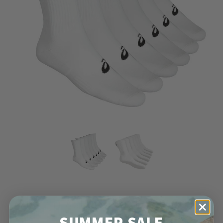
ASICS 6PKK CREW WHITE גרבי ריצה
SUMMER SALE
ארוכות