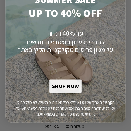
UP TO 40% OFF
119.90 ₪
107.90 ₪
מחיר לחברי מועדון
10%
הנחה | חיסכון של
₪12
לחברי מועדון
עד 40% הנחה
סרגל מידות
לחברי מועדון ומצטרפים חדשים
על מגוון פריטים מקולקציית הקיץ באתר
מידה
III
II
מק"ט:
110005143
SHOP NOW
הוספה לסל
תקף עד תאריך 31.08.26, ללא כפל הטבות ומבצעים, לא כולל פריטי
אאוטלט, ההנחה ממחיר צרכן מלא, ההטבה לא כוללת רכישת/ הטענת
כרטיסי מתנה (גיפט קארד), בכפוף לתקנון
משלוח חינם
יבואן רשמי