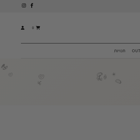
0
OUT
חנויות
🏖️
🍉
☀️
🐚
🐚
🌴
🍦
🍉
🌴