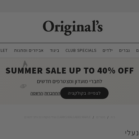
ם
גברים
ילדים
CLUB SPECIALS
ביגוד
אביזרים ומתנות
LET
🌊
SUMMER SALE UP TO 40% OFF
לחברי מועדון ומצטרפים חדשים
🍦
לצפייה בקולקציה
התחברות
/
הרשמה
בית
/
מוצרים
/
CLARKS WALLABEE MAPLE נעלי מוקסינים וולבי לנשים
CLARKS WALLABEE M נעלי