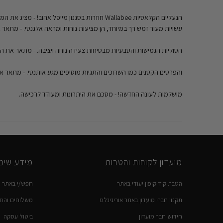
הנעליים הקלאסיות Wallabee חוזרות בסגנון מייפל אהוב! - מציג את המוצר ומדגיש את הפופולריות שלו.
עשויות מעור זמש רך במיוחד, הן מציעות נוחות ומראה אלגנטי. - מתאר
הסוליות הגמישות והטבעיות מבטיחות צעידה נוחה ויציבה. - מתאר את הסו
והפרטים הקטנים כמו השרוכים והתגיות מוסיפים מגע אותנטי. - מתאר 
מושלמות לעונה החדשה! - מסכם את היתרונות ומעודד לרכישה.
מועדון לקוחות והטבות
מידע שימו
הטבת קוד קופון יעודי באתר
חפש/י באתר
תקנון חברי מועדון באתר אוריגינלס
משלוחים והחז
חידוש חבר מועדון
ביטול עסקה