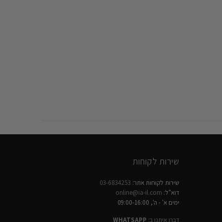
שירות לקוחות
שירות לקוחות אתר:
03-6834253
דוא"ל:
online@ia-il.com
ימים א' - ה', 09:00-16:00
דברו איתנו ב:
WHATSAPP