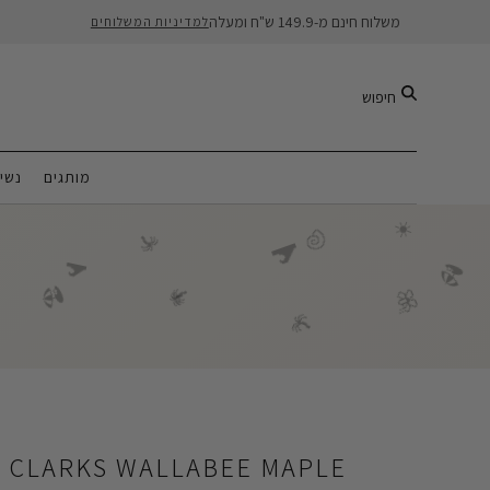
משלוח חינם מ-149.9 ש"ח ומעלה
למדיניות המשלוחים
חיפוש
מותגים
נשי
☀️
🐚
🌴
🌊
🏖️
🌊
🌴
🏖️
🌺
🌴
🌴
APLE