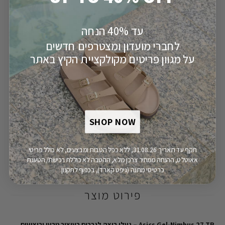
48
47
46.5
46
45
עד 40% הנחה
לחברי מועדון ומצטרפים חדשים
מק"ט:
110008320
על מגוון פריטים מקולקציית הקיץ באתר
הוספה לסל
SHOP NOW
משלוח חינם
יבואן רשמי
מעל 149.9 ש"ח
תקף עד תאריך 31.08.26, ללא כפל הטבות ומבצעים, לא כולל פריטי
אאוטלט, ההנחה ממחיר צרכן מלא, ההטבה לא כוללת רכישת/ הטענת
כרטיסי מתנה (גיפט קארד), בכפוף לתקנון
פירוט מוצר
Asics Gel-Nimbus 27 TR – נעלי ריצה לגברים בעיצוב טבעי וביצועים