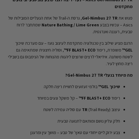
מתקדמים
פגוש את
Gel-Nimbus 27 TR
, גרסת ה-Trail של אחת הנעליים המובילות של
Asics – עכשיו בצבע
Nature Bathing / Lime Green
שמתחבר לרוח
טבעית, רעננה ואנרגטית.
הדגם מציע שילוב בין טכנולוגיה מתקדמת לעיצוב נועז – עם מערכת שיכוך
GEL™
משופרת, ריפוד
FF BLAST+ ECO™
, וסוליה חיצונית שמתאימה גם
לשטח משתנה. אידיאלי לרצים שרוצים ליהנות מהנוחות של הנימבוס גם בשבילי
ריצה מחוץ לעיר.
מה מיוחד בנעלי Gel-Nimbus 27 TR?
שיכוך GEL™
בולמי זעזועים לחוויית ריצה חלקה
ריפוד
FF BLAST+ ECO™
– קל משקל ונעים במיוחד
עיצוב
(Trail Ready) עם סוליה עמידה לשטח
TR
חלק עליון נושם ומותאם לתנועה טבעית
צבע ירוק ליים ייחודי עם טאץ' של טבע – מושך עין ומרענן