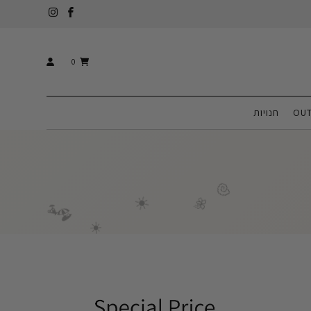
0
☀️
OUT
חנויות
🐚
☀️
🌺
🍹
🏖️