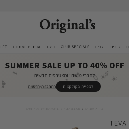
ם
גברים
ילדים
CLUB SPECIALS
ביגוד
אביזרים ומתנות
LET
🐚
🍹
🍹
SUMMER SALE UP TO 40% OFF
🍦
🕶️
🍹
לחברי מועדון ומצטרפים חדשים
☀️
🍉
☀️
☀️
🕶️
🕶️
לצפייה בקולקציה
התחברות
/
הרשמה
בית
/
מוצרים
/
TEVA TERRA FI LITE INCENSE LION סנדלי נשים
TEVA 