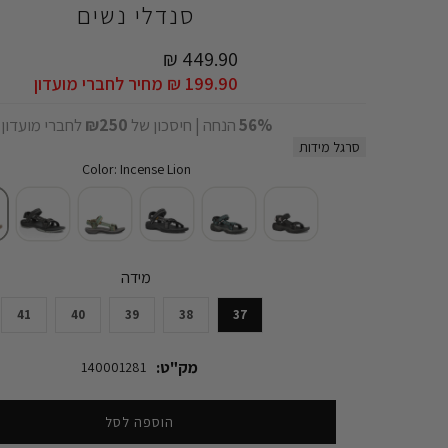
סנדלי נשים
449.90 ₪
199.90 ₪
מחיר לחברי מועדון
56%
הנחה | חיסכון של
₪250
לחברי מועדון
סרגל מידות
Color: Incense Lion
מידה
41
40
39
38
37
מק"ט:
140001281
הוספה לסל