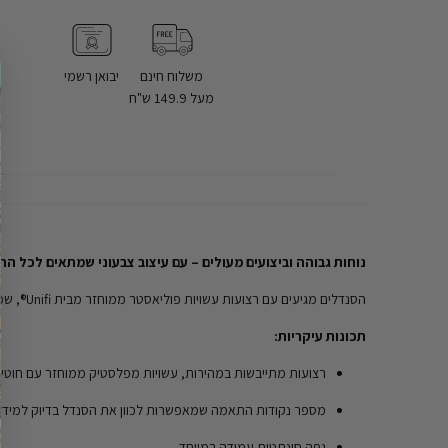
משלוח חינם
יבואן רשמי
מעל 149.9 ש"ח
נוחות גבוהה וביצועים מעולים – עם עיצוב צבעוני שמתאים לכל 
הסנדלים מגיעים עם רצועות עשויות פוליאסטר ממוחזר מבית Unifi®, שמספקות עמידות מרשימה ועוזרות להפחית פסולת פלסטיק מהסביבה.
תכונות עיקריות:
רצועות מתייבשות במהירות, עשויות מפלסטיק ממוחזר עם חוטי REPREVE®.
מספר נקודות התאמה שמאפשרות לכוון את הסנדל בדיוק למידת
גפה סינתטית עמידה במיוחד.