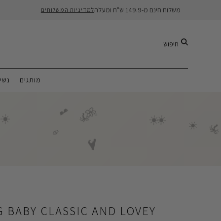
משלוח חינם מ-149.9 ש"ח ומעלה
למדיניות המשלוחים
חיפוש
שים
מותגים
🌺
🕶️
🌴
☀️
☀️
☀️

☀️
🍦
🌊
 BABY CLASSIC AND LOVEY