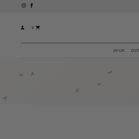
0
🌴
OUT
חנויות
🌴
🕶️
🍹
🌴
🍹
🌺