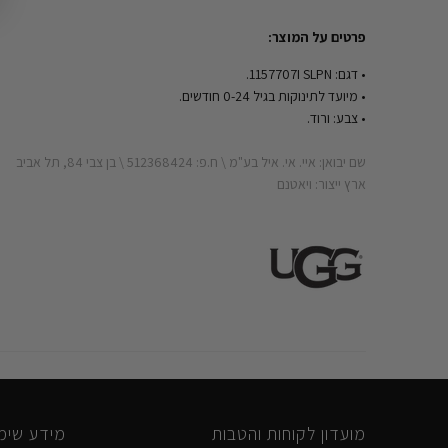
פרטים על המוצר:
• דגם: 1157707I SLPN.
• מיועד לתינוקות בגיל 0-24 חודשים.
• צבע: ורוד.
שם יבואן: איי. אי. איל בע"מ \ ח.פ: 512368424 \ בן צבי 84, תל אביב
ארץ ייצור: ויאטנם
מועדון לקוחות והטבות
מידע שימו