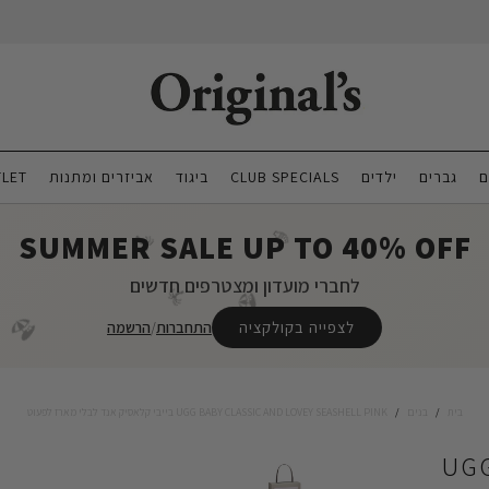
ם
גברים
ילדים
CLUB SPECIALS
ביגוד
אביזרים ומתנות
LET
SUMMER SALE UP TO 40% OFF
🍦
🌴
לחברי מועדון ומצטרפים חדשים
🌴
🏖️
לצפייה בקולקציה
התחברות
/
הרשמה
🏖️
בית
/
בנים
/
UGG BABY CLASSIC AND LOVEY SEASHELL PINK בייבי קלאסיק אנד לבלי מארז לפעוט
UGG