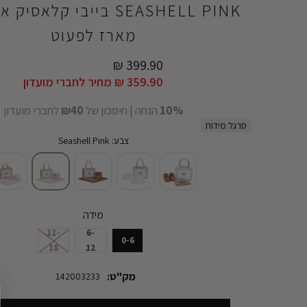
SEASHELL PINK בייבי קלאס
מארז לפעוט
399.90 ₪
359.90 ₪
מחיר לחברי מועדון
10%
הנחה | חיסכון של
₪40
לחברי מועדון
סרגל מידות
צבע: Seashell Pink
מידה
12-
6-
0-6
18
12
מק"ט:
142003233