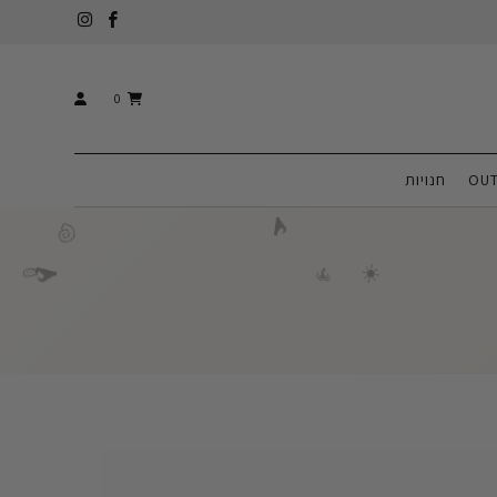
0
OUT
חנויות
🌊
🐚
☀️
🌴
🌊
🍉