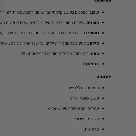
מאפיינים:
עיצוב:
כפכפים בעיצוב קלאסי עם רצועות רחבות ונוחות. לוגו ריף
חומרים:
עשויים מחומרים סינתטיים איכותיים, עמידים וקלים מש
נוחות:
רפידה פנימית רכה ומעוצבת לנוחות מרבית, תמיכה בקשת
מידות:
מגיעים במגוון מידות ילדים, כך שכל אחד יכול למצוא א
מותג:
ריף, מותג מוביל בתחום הכפכפים וההנעלה.
דגם:
Ojai.
יתרונות:
נוחים וקלים ללבישה.
עיצוב אופנתי וטרנדי.
עמידים ומתאימים לשימוש יומיומי.
קל לניקוי וייבוש.
מחיר נוח.