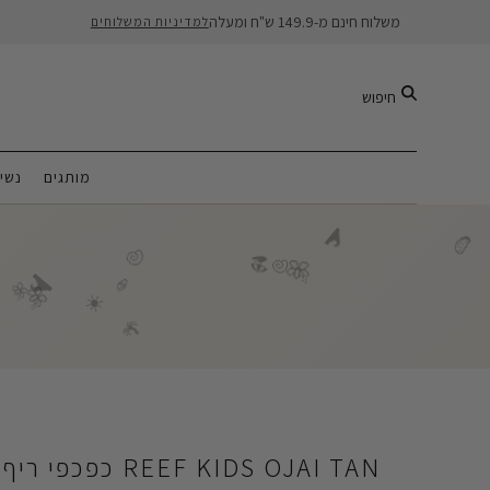
משלוח חינם מ-149.9 ש"ח ומעלה
למדיניות המשלוחים
חיפוש
מותגים
נשי
🌊
🍉
🐚
🏖️
🌺
🐚
🌊
🍦
🌺
🌺
☀️
🌴
REEF KIDS OJAI TAN כפכפי ריף לילדים