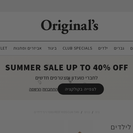
ם
גברים
ילדים
CLUB SPECIALS
ביגוד
אביזרים ומתנות
LET
SUMMER SALE UP TO 40% OFF
🍦
לחברי מועדון ומצטרפים חדשים
🕶️
🍉
🌴
לצפייה בקולקציה
התחברות
/
הרשמה
בית
/
בנים
/
REEF KIDS OJAI TAN כפכפי ריף לילדים