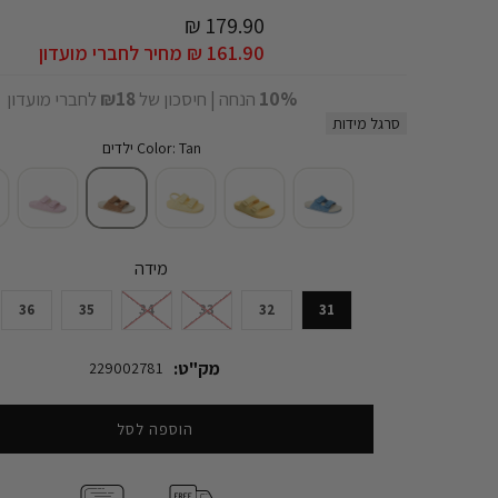
179.90 ₪
161.90 ₪
מחיר לחברי מועדון
10%
הנחה | חיסכון של
₪18
לחברי מועדון
סרגל מידות
Color: Tan ילדים
מידה
36
35
34
33
32
31
מק"ט:
229002781
הוספה לסל