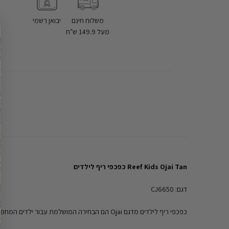
משלוח חינם
יבואן רשמי
מעל 149.9 ש"ח
Reef Kids Ojai Tan כפכפי ריף לילדים
דגם: CJ6650
כפכפי ריף לילדים מדגם Ojai הם הבחירה המושלמת עבור ילדים המחפשים נוחות וסגנון בקיץ. הכפכפים מעוצבים במיוחד עבור כפות רגליים קטנות, תוך שימוש בחומרים איכותיים וקלים שיתנו תחושה נעימה במהלך היום.