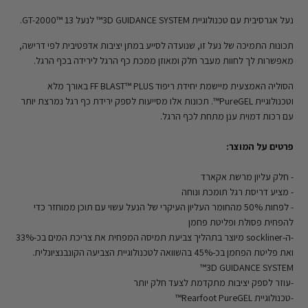
נעל אגרסיבית עם טכנולוגיית 3D GUIDANCE SYSTEM™ לנעל GT-2000™ 13.​
תכונות התמיכה של נעל זו, שנועדה לסייע במתן יציבות אדפטיבית לפי דרישה,
מאפשרות לך לחוות מעבר חלק ומאוזן ממכת כף הרגל לירידה בכף הרגל.
הסוליה האמצעית מיישמת יחידת ריפוד FF BLAST™ PLUS באורך מלא
וטכנולוגיית PureGEL™. תכונות אלו מסייעות לספק ירידת כף רגל נמרצת יותר
עם רכות דמוית ענן מתחת לכף הרגל. ‏
פרטים על המוצר:
- חלק עליון מרשת אקארד
- מציע דריסת רגל תומכת ונוחה
- לפחות 50% מהחומר העליון העיקרי של הנעל עשוי עם תוכן ממוחזר כדי
להפחית פסולת ופליטת פחמן
-ה-sockliner מיוצר בתהליך צביעת תמיסה המפחית את צריכת המים בכ-33%
ואת פליטת הפחמן בכ-45% בהשוואה לטכנולוגיית הצביעה הקונבנציונלית.
3D GUIDANCE SYSTEM™
-עוזר לספק יציבות מתקדמת לצעד חלק יותר
-טכנולוגיית Rearfoot PureGEL™