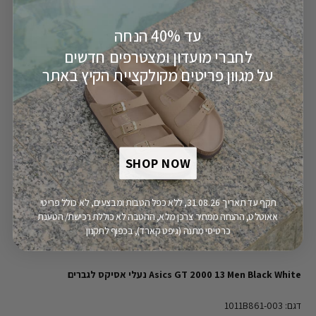
עד 40% הנחה
מק"ט:
110007963
לחברי מועדון ומצטרפים חדשים
על מגוון פריטים מקולקציית הקיץ באתר
הוספה לסל
משלוח חינם
יבואן רשמי
מעל 149.9 ש"ח
SHOP NOW
תקף עד תאריך 31.08.26, ללא כפל הטבות ומבצעים, לא כולל פריטי
אאוטלט, ההנחה ממחיר צרכן מלא, ההטבה לא כוללת רכישת/ הטענת
פירוט מוצר
כרטיסי מתנה (גיפט קארד), בכפוף לתקנון
Asics GT 2000 13 Men Black White נעלי אסיקס לגברים
דגם: 1011B861-003