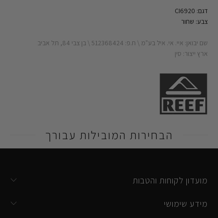
דגם: CI6920
צבע: שחור
שם יבואן: איי. אי. איל בע"מ \ ח.פ: 512368424 \ בן צבי 84, תל אביב
ארץ ייצור: סין
הבחירות המובילות עבורך
מועדון לקוחות והטבות
מידע שימושי