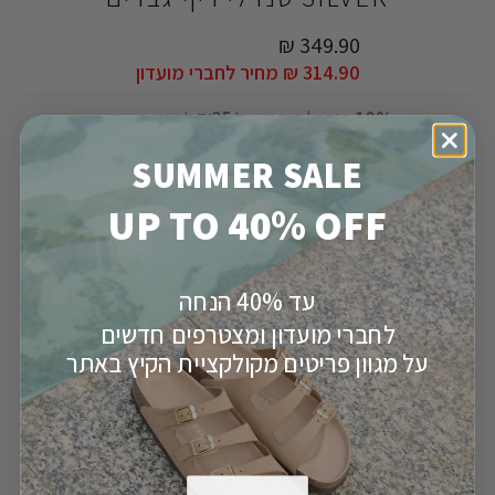
349.90 ₪
314.90 ₪
מחיר לחברי מועדון
10%
הנחה | חיסכון של
₪35
לחברי מועדון
סרגל מידות
SUMMER SALE
Color: Black Silver
UP TO 40% OFF
עד 40% הנחה
לחברי מועדון ומצטרפים חדשים
תראה לי עוד
על מגוון פריטים מקולקציית הקיץ באתר
מידה
46
45
44
43
42
40